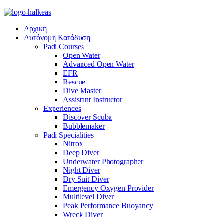
Αρχική
Αυτόνομη Κατάδυση
Padi Courses
Open Water
Advanced Open Water
EFR
Rescue
Dive Master
Assistant Instructor
Experiences
Discover Scuba
Bubblemaker
Padi Specialities
Nitrox
Deep Diver
Underwater Photographer
Night Diver
Dry Suit Diver
Emergency Oxygen Provider
Multilevel Diver
Peak Performance Buoyancy
Wreck Diver