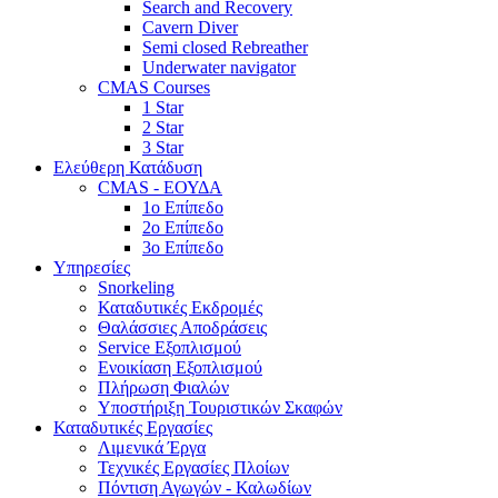
Search and Recovery
Cavern Diver
Semi closed Rebreather
Underwater navigator
CMAS Courses
1 Star
2 Star
3 Star
Ελεύθερη Κατάδυση
CMAS - ΕΟΥΔΑ
1ο Επίπεδο
2ο Επίπεδο
3ο Επίπεδο
Υπηρεσίες
Snorkeling
Καταδυτικές Εκδρομές
Θαλάσσιες Αποδράσεις
Service Εξοπλισμού
Ενοικίαση Εξοπλισμού
Πλήρωση Φιαλών
Υποστήριξη Τουριστικών Σκαφών
Καταδυτικές Εργασίες
Λιμενικά Έργα
Τεχνικές Εργασίες Πλοίων
Πόντιση Αγωγών - Καλωδίων