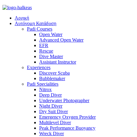
Αρχική
Αυτόνομη Κατάδυση
Padi Courses
Open Water
Advanced Open Water
EFR
Rescue
Dive Master
Assistant Instructor
Experiences
Discover Scuba
Bubblemaker
Padi Specialities
Nitrox
Deep Diver
Underwater Photographer
Night Diver
Dry Suit Diver
Emergency Oxygen Provider
Multilevel Diver
Peak Performance Buoyancy
Wreck Diver