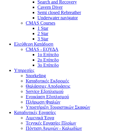
Search and Recovery
Cavern Diver
Semi closed Rebreather
Underwater navigator
CMAS Courses
1 Star
2 Star
3 Star
Ελεύθερη Κατάδυση
CMAS - ΕΟΥΔΑ
1ο Επίπεδο
2ο Επίπεδο
3ο Επίπεδο
Υπηρεσίες
Snorkeling
Καταδυτικές Εκδρομές
Θαλάσσιες Αποδράσεις
Service Εξοπλισμού
Ενοικίαση Εξοπλισμού
Πλήρωση Φιαλών
Υποστήριξη Τουριστικών Σκαφών
Καταδυτικές Εργασίες
Λιμενικά Έργα
Τεχνικές Εργασίες Πλοίων
Πόντιση Αγωγών - Καλωδίων