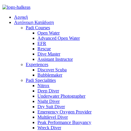
Αρχική
Αυτόνομη Κατάδυση
Padi Courses
Open Water
Advanced Open Water
EFR
Rescue
Dive Master
Assistant Instructor
Experiences
Discover Scuba
Bubblemaker
Padi Specialities
Nitrox
Deep Diver
Underwater Photographer
Night Diver
Dry Suit Diver
Emergency Oxygen Provider
Multilevel Diver
Peak Performance Buoyancy
Wreck Diver