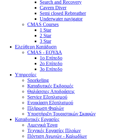
Search and Recovery
Cavern Diver
Semi closed Rebreather
Underwater navigator
CMAS Courses
1 Star
2 Star
3 Star
Ελεύθερη Κατάδυση
CMAS - ΕΟΥΔΑ
1ο Επίπεδο
2ο Επίπεδο
3ο Επίπεδο
Υπηρεσίες
Snorkeling
Καταδυτικές Εκδρομές
Θαλάσσιες Αποδράσεις
Service Εξοπλισμού
Ενοικίαση Εξοπλισμού
Πλήρωση Φιαλών
Υποστήριξη Τουριστικών Σκαφών
Καταδυτικές Εργασίες
Λιμενικά Έργα
Τεχνικές Εργασίες Πλοίων
Πόντιση Αγωγών - Καλωδίων